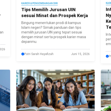
KAR
KARIER & PENGEMBANGAN DIRI
In
Tips Memilih Jurusan UIN
Ny
r
sesuai Minat dan Prospek Kerja
Ke
Bingung menentukan prodi di kampus
Te
Islam negeri? Simak panduan dan tips
dan
memilih jurusan UIN yang tepat sesuai
Int
dengan minat serta prospek karier masa
pen
depanmu.
emo
2026
Putri Sarah Hayafizah
Juni 15, 2026
P