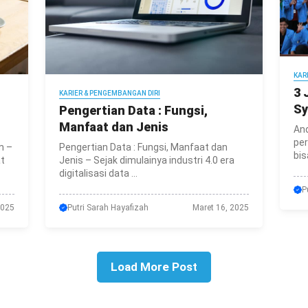
KAR
3 
KARIER & PENGEMBANGAN DIRI
Sy
Pengertian Data : Fungsi,
Manfaat dan Jenis
And
per
m –
Pengertian Data : Fungsi, Manfaat dan
bis
t
Jenis – Sejak dimulainya industri 4.0 era
digitalisasi data ...
P
2025
Putri Sarah Hayafizah
Maret 16, 2025
Load More Post