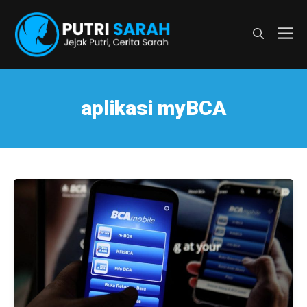
Langsung
ke
M
isi
aplikasi myBCA