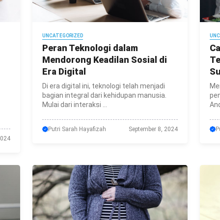
UNCATEGORIZED
UNC
Peran Teknologi dalam
Ca
Mendorong Keadilan Sosial di
Te
Era Digital
S
Di era digital ini, teknologi telah menjadi
Mem
bagian integral dari kehidupan manusia.
pen
Mulai dari interaksi ...
And
Putri Sarah Hayafizah
September 8, 2024
P
2024