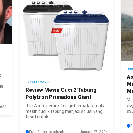
UNC
k
As
UNCATEGORIZED
Ma
da
Review Mesin Cuci 2 Tabung
M
Polytron Primadona Giant
Me
waj
Jika Anda memiliki budget terbatas, maka
2024
asu
mesin cuci 2 tabung menjadi solusi yang
tepat untuk ...
P
Putri Sarah Hayafizah
Januari 27, 2024