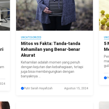
UNCATEGORIZED
UNC
Mitos vs Fakta: Tanda-tanda
5 
ri
Kehamilan yang Benar-benar
Me
Akurat
Pe
ma
Kehamilan adalah momen yang penuh
gul
lam
dengan kejutan dan kebahagiaan, tetapi
juga bisa membingungkan dengan
banyaknya ...
P
2024
Putri Sarah Hayafizah
Agustus 15, 2024