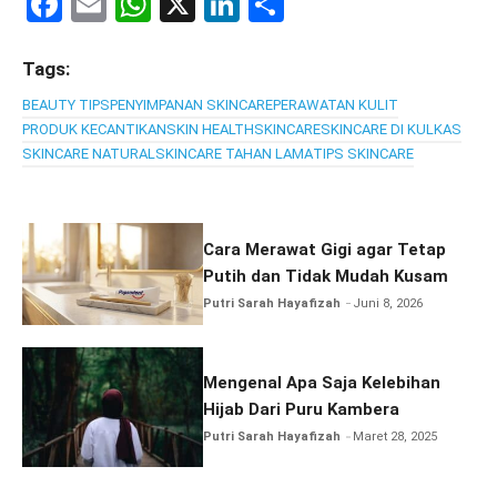
F
E
W
X
Li
S
a
m
h
n
h
ce
ail
at
ke
ar
Tags:
b
s
dI
e
BEAUTY TIPS
PENYIMPANAN SKINCARE
PERAWATAN KULIT
PRODUK KECANTIKAN
SKIN HEALTH
SKINCARE
SKINCARE DI KULKAS
o
A
n
SKINCARE NATURAL
SKINCARE TAHAN LAMA
TIPS SKINCARE
o
p
k
p
Cara Merawat Gigi agar Tetap
Putih dan Tidak Mudah Kusam
Putri Sarah Hayafizah
Juni 8, 2026
Mengenal Apa Saja Kelebihan
Hijab Dari Puru Kambera
Putri Sarah Hayafizah
Maret 28, 2025