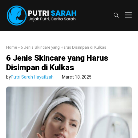
Langsung
ke
M
isi
Home
»
6 Jenis Skincare yang Harus Disimpan di Kulkas
6 Jenis Skincare yang Harus
Disimpan di Kulkas
by
Putri Sarah Hayafizah
Maret 18, 2025