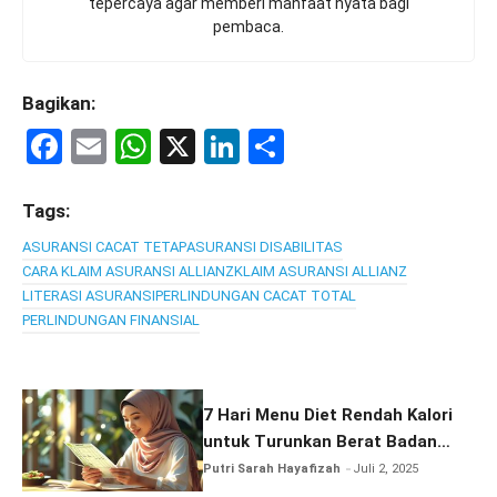
tepercaya agar memberi manfaat nyata bagi
pembaca.
Bagikan:
F
E
W
X
Li
S
a
m
h
n
h
ce
ail
at
ke
ar
Tags:
b
s
dI
e
ASURANSI CACAT TETAP
ASURANSI DISABILITAS
CARA KLAIM ASURANSI ALLIANZ
KLAIM ASURANSI ALLIANZ
o
A
n
LITERASI ASURANSI
PERLINDUNGAN CACAT TOTAL
o
p
PERLINDUNGAN FINANSIAL
k
p
7 Hari Menu Diet Rendah Kalori
untuk Turunkan Berat Badan
dengan Aman
Putri Sarah Hayafizah
Juli 2, 2025