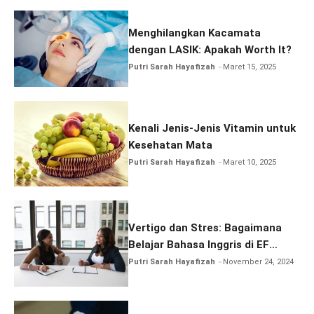
Menghilangkan Kacamata
dengan LASIK: Apakah Worth It?
Putri Sarah Hayafizah
Maret 15, 2025
Kenali Jenis-Jenis Vitamin untuk
Kesehatan Mata
Putri Sarah Hayafizah
Maret 10, 2025
Vertigo dan Stres: Bagaimana
Belajar Bahasa Inggris di EF
EFEKTA English for Adults Dapat
Putri Sarah Hayafizah
November 24, 2024
Membantu Mengelola
Kecemasan