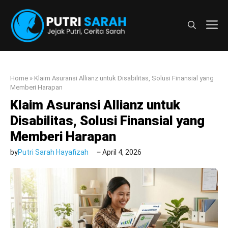
Langsung
ke
M
isi
Home
»
Klaim Asuransi Allianz untuk Disabilitas, Solusi Finansial yang
Memberi Harapan
Klaim Asuransi Allianz untuk
Disabilitas, Solusi Finansial yang
Memberi Harapan
by
Putri Sarah Hayafizah
April 4, 2026